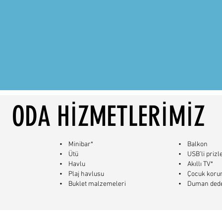
ODA HİZMETLERİMİZ
• Minibar*
• Balkon
• Ütü
• USB’li prizl
• Havlu
• Akıllı TV*
• Plaj havlusu
• Çocuk korum
• Buklet malzemeleri
• Duman dede