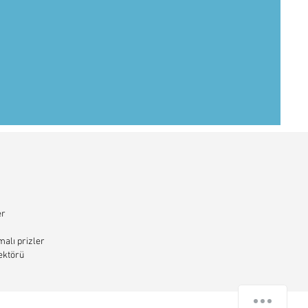
er
alı prizler
ktörü