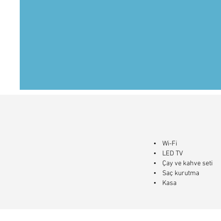
• Wi-Fi
• LED TV
• Çay ve kahve seti
• Saç kurutma
• Kasa