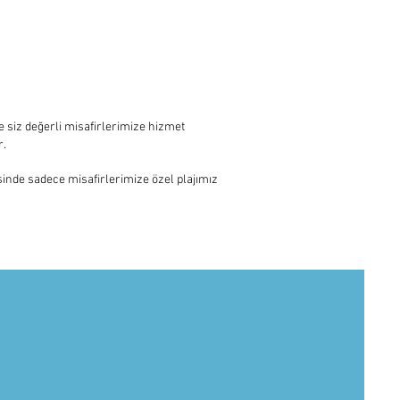
YON
e siz değerli misafirlerimize hizmet
r.
sinde sadece misafirlerimize özel plajımız