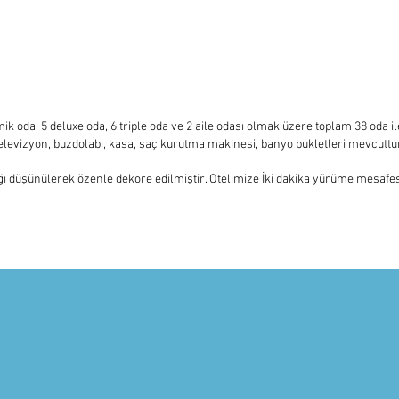
ANASAYFA
HAKKIMIZDA
KONAKLAMA
SAHİL
İLETİŞİM
REZERVAS
k oda, 5 deluxe oda, 6 triple oda ve 2 aile odası olmak üzere toplam 38 oda il
elevizyon, buzdolabı, kasa, saç kurutma makinesi, banyo bukletleri mevcuttu
ığı düşünülerek özenle dekore edilmiştir. Otelimize İki dakika yürüme mesafe