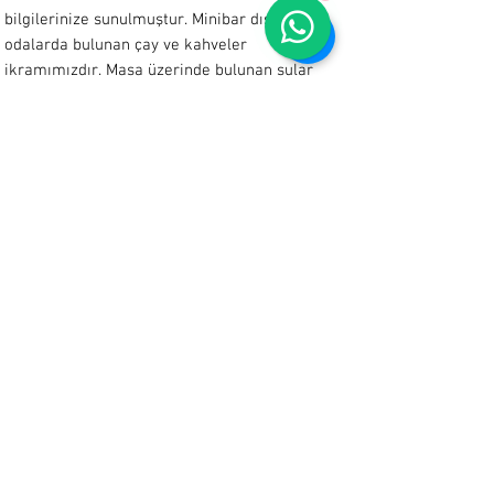
bilgilerinize sunulmuştur.
Minibar dışında
odalarda bulunan çay ve kahveler
ikramımızdır.
Masa üzerinde bulunan sular
ikramımızdır.
OTELDEN AYRILMA:
Otelimizde odadan ayrılış saati 12.00’dir.
Bu konuda göstereceğiniz hassasiyet için
şimdiden teşekkür ederiz.
ÖVGÜ VE ŞİKAYET:
Övgü ve şikayetleriniz için lütfen odanızda
bulunan dosya içindeki kağıdı doldurup zarf ile
resepsiyona bırakınız. İdaremiz tarafından
okunan değerlendirmeler misafirlerimize daha
iyi hizmet verebilmemiz için bize yol gösterici
olacaktır.
PLAJ: